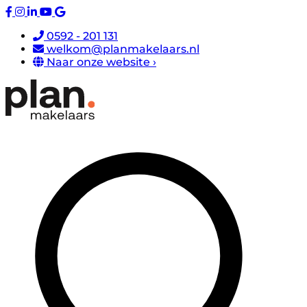
0592 - 201 131
welkom@planmakelaars.nl
Naar onze website ›