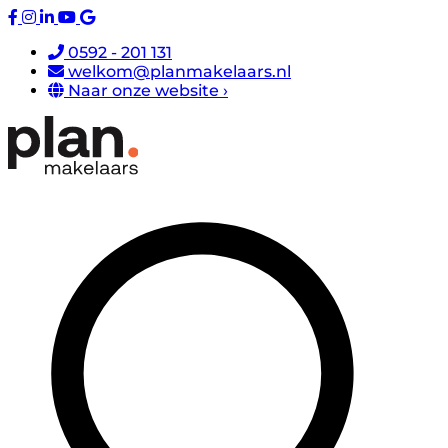
0592 - 201 131
welkom@planmakelaars.nl
Naar onze website ›